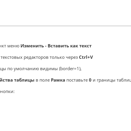
ункт меню
Изменить - Вставить как текст
х текстовых редакторов только через
Ctrl+V
ицы по умолчанию видимы (border=1),
ойства таблицы
в поле
Рамка
поставьте
0
и границы табли
нопки: