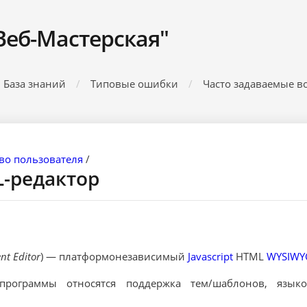
Веб-Мастерская"
База знаний
Типовые ошибки
Часто задаваемые в
во пользователя
/
-редактор
nt Editor
) — платформонезависимый
Javascript
HTML
WYSIWY
программы относятся поддержка тем/шаблонов, язык