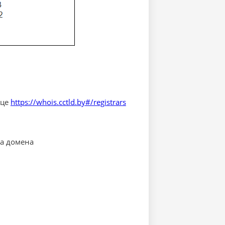
ице
https://whois.cctld.by#/registrars
ра домена