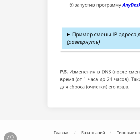
б) запустив программу
AnyDes
Пример смены IP-адреса 
(развернуть)
P.S.
Изменения в DNS (после смены
время (от 1 часа до 24 часов). 
для сброса (очистки) его кэша.
Главная
База знаний
Типовые о