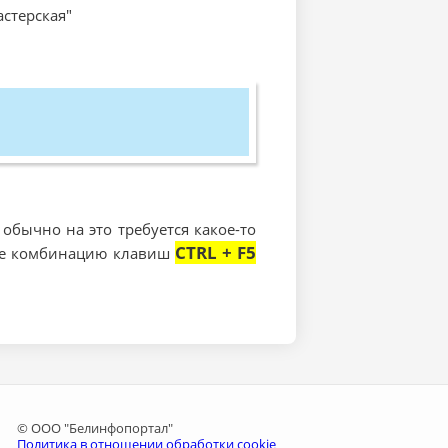
астерская"
обычно на это требуется какое-то
CTRL + F5
зере комбинацию клавиш
© ООО "Белинфопортал"
Политика в отношении обработки cookie