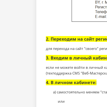
2. Переходим на сайт реги
для перехода на сайт "своего" рег
3. Входим в личный кабин
если не можете войти в личный к
(техподдержка CMS "Веб-Мастерск
4. В личном кабинете:
а) самостоятельно меняем "ст
или