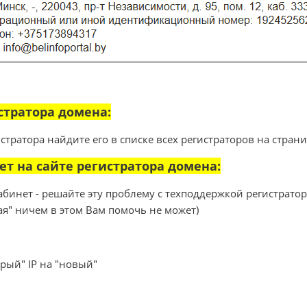
стратора домена:
истратора найдите его в списке всех регистраторов на стран
ет на сайте регистратора домена:
абинет - решайте эту проблему с техподдержкой регистрато
ая" ничем в этом Вам помочь не может)
арый" IP на "новый"