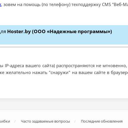
k
, зовем на помощь (по телефону) техподдержку CMS "Веб-М
для
Hoster.by (ООО «Надежные программы»)
 IP-адреса вашего сайта) распространяются не мгновенно, 
Также желательно нажать "снаружи" на вашем сайте в брау
шибки
Часто задаваемые вопросы
Последние обновления